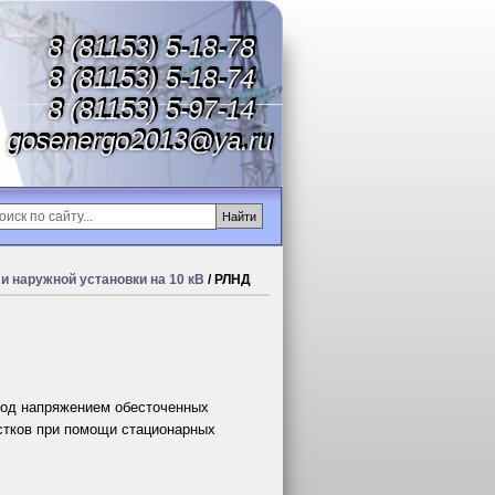
8 (81153) 5-18-78
8 (81153) 5-18-74
8 (81153) 5-97-14
gosenergo2013@ya.ru
 наружной установки на 10 кВ
/ РЛНД
под напряжением обесточенных
стков при помощи стационарных