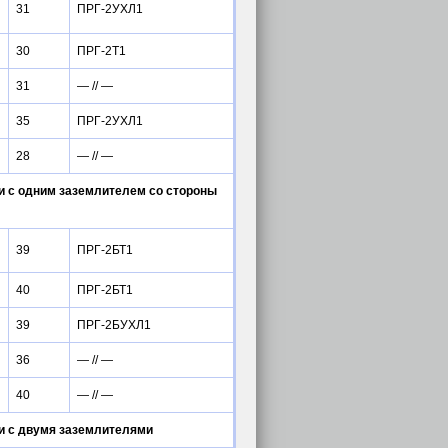
31
ПРГ-2УХЛ1
30
ПРГ-2Т1
31
— // —
35
ПРГ-2УХЛ1
28
— // —
и с одним заземлителем со стороны
39
ПРГ-2БТ1
40
ПРГ-2БТ1
39
ПРГ-2БУХЛ1
36
— // —
40
— // —
и с двумя заземлителями