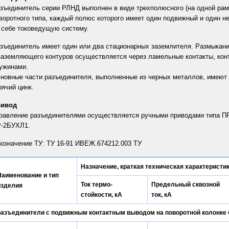
зъединитель серии РЛНД выполнен в виде трехполюсного (на одной раме
воротного типа, каждый полюс которого имеет один подвижный и один 
 себе токоведущую систему.
зъединитель имеет один или два стационарных заземлителя. Размыкани
заземляющего контуров осуществляется через ламельные контакты, конт
ужинами.
новные части разъединителя, выполненные из черных металлов, имеют 
рячий цинк.
ривод
равление разъединителями осуществляется ручными приводами типа ПР
-2БУХЛ1.
означение ТУ: ТУ 16-91 ИВЕЖ.674212.003 ТУ
Назначение, краткая техническая характеристи
Наименование и тип
Ток термо-
Предельный сквозной
изделия
стойкости, кА
ток, кА
разъединители с подвижным контактным выводом на поворотной колонке 