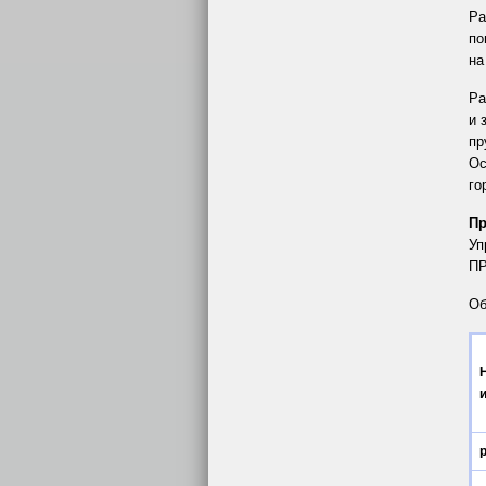
Ра
по
на
Ра
и 
пр
Ос
го
П
Уп
ПР
Об