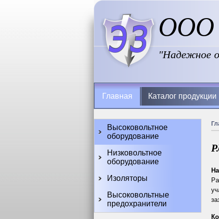
ООО 
"Надежное о
Главная
Каталог продукции
Гл
Высоковольтное
оборудование
Р
Низковольтное
оборудование
На
Изоляторы
Ра
уч
Высоковольтные
за
предохранители
Ко