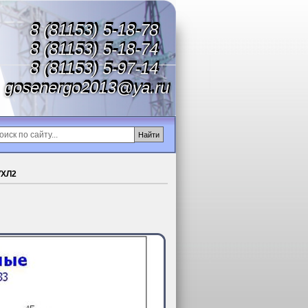
8 (81153) 5-18-78
8 (81153) 5-18-74
8 (81153) 5-97-14
gosenergo2013@ya.ru
УХЛ2